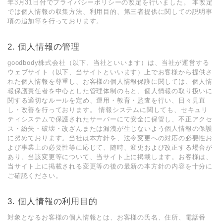
年3月31日付でプライバシーポリシーの改定を行いました。 本改定
では個人情報の収集方法、利用目的、第三者提供に関しての説明事
項の追加等を行っております。
個人情報の管理
goodbody株式会社（以下、当社といいます）は、当社が運営する
ウェブサイト（以下、当サイトといいます）上でお客様から提供さ
れた個人情報を尊重し、お客様の個人情報保護に関しては、個人情
報保護責任者を中心とした管理体制のもと、個人情報の取り扱いに
関する適切なルールを定め、運用・教育・監査を行い、日々見直
し・改善を行っております。 情報システムに関しても、セキュリ
ティシステムで保護されたサーバーにて安全に保管し、不正アクセ
ス・紛失・破壊・改ざんまたは漏洩が生じないよう個人情報の保護
に努めております。当社は本方針を、法令変更への対応の必要性お
よび事業上の必要性等に応じて、随時、変更および改正する場合が
あり、当該変更等について、当サイト上に掲載します。お客様は、
当サイト上に掲載される変更等の後の最新の本方針の内容を十分に
ご確認ください。
個人情報の利用目的
対象となるお客様の個人情報とは、お客様の氏名、住所、電話番