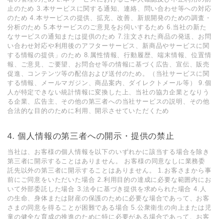
止のため 3.本サービスに関する通知、連絡、問い合わせ等への対応
のため 4.本サービスの提供、拡充、改善、新規開発のための調査・
分析のため 5.本サービスのご意見をお伺いするため 6.当社の新た
なサービスの通知または提供のため 7.注文された商品の発送、お問
い合わせ対応や利用後のアフターサービス、新商品やサービスに関
する情報の提供」のため 8.属性情報、行動履歴、端末情報、位置情
報、ご意見、ご要望、お問合せ等の情報に基づく広告、宣伝、販売
促進、コンテンツ等の配信および送付のため。（当社サービスに関
する情報、メールマガジン、商品案内、ダイレクトメール等） 9.個
人が特定できない統計情報に変換した上、当社の協力企業となりう
る企業、広告主、その他の第三者への当社サービスの説明、その他
合法的な目的のために利用、開示させていただくため
個人情報の第三者への開示・提供の禁止
当社は、お客様の個人情報を以下のいずれかに該当する場合を除き
第三者に開示することはありません。 お客様の同意なしに業務委
託先以外の第三者に開示することはありません。 1.お客さまから事
前にご同意をいただいた場合 2.利用目的の達成に必要な範囲内にお
いて外部委託した場合 3.法令に基づき提供を求められた場合 4.人
の生命、身体または財産の保護のために必要な場合であって、お客
さまの同意を得ることが困難である場合 5.公衆衛生の向上または児
童の健全な育成の推進のために特に必要がある場合であって、お客