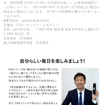
せ：受付時間 10:00〜17:00（土日祝日を除く） お客様相談窓口
（CAXシリーズ） 050-5490-7447 ※10:00〜12:00頃はお電話が
混み合う場合がございます。 15:00〜の時間帯が繋がりやすくなっ
ております。
■運営会社：goodbody株式会社
店舗名：CAX（カックス）公式ストア
住所（会社所在地）：〒860-0845 熊本県 熊本市中央区上通町 11-
1 TMG BLDG. 2F
代表者名：宮本琢也
個人情報保護管理者：宮本琢也