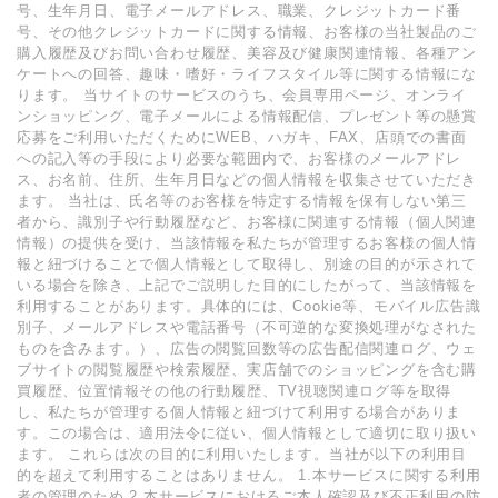
号、生年月日、電子メールアドレス、職業、クレジットカード番
号、その他クレジットカードに関する情報、お客様の当社製品のご
購入履歴及びお問い合わせ履歴、美容及び健康関連情報、各種アン
ケートへの回答、趣味・嗜好・ライフスタイル等に関する情報にな
ります。 当サイトのサービスのうち、会員専用ページ、オンライ
ンショッピング、電子メールによる情報配信、プレゼント等の懸賞
応募をご利用いただくためにWEB、ハガキ、FAX、店頭での書面
への記入等の手段により必要な範囲内で、お客様のメールアドレ
ス、お名前、住所、生年月日などの個人情報を収集させていただき
ます。 当社は、氏名等のお客様を特定する情報を保有しない第三
者から、識別子や行動履歴など、お客様に関連する情報（個人関連
情報）の提供を受け、当該情報を私たちが管理するお客様の個人情
報と紐づけることで個人情報として取得し、別途の目的が示されて
いる場合を除き、上記でご説明した目的にしたがって、当該情報を
利用することがあります。具体的には、Cookie等、モバイル広告識
別子、メールアドレスや電話番号（不可逆的な変換処理がなされた
ものを含みます。）、広告の閲覧回数等の広告配信関連ログ、ウェ
ブサイトの閲覧履歴や検索履歴、実店舗でのショッピングを含む購
買履歴、位置情報その他の行動履歴、TV視聴関連ログ等を取得
し、私たちが管理する個人情報と紐づけて利用する場合がありま
す。この場合は、適用法令に従い、個人情報として適切に取り扱い
ます。 これらは次の目的に利用いたします。当社が以下の利用目
的を超えて利用することはありません。 1.本サービスに関する利用
者の管理のため 2.本サービスにおけるご本人確認及び不正利用の防