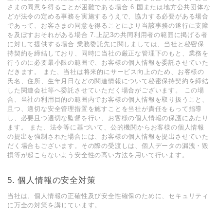
さまの同意を得ることが困難である場合 6.国または地方公共団体な
どが法令の定める事務を実施するうえで、協力する必要がある場合
であって、お客さまの同意を得ることにより当該事務の遂行に支障
を及ぼすおそれがある場合 7.上記3の共同利用者の範囲に掲げる者
に対して提供する場合 業務委託先に関しましては、当社と秘密保
持契約を締結しており、同時に当社の厳正な管理下のもと、業務を
行うのに必要最小限の範囲で、お客様の個人情報を委託させていた
だきます。 また、当社は将来的にサービス向上のため、お客様の
氏名、住所、生年月日などの関連情報について秘密保持契約を締結
した関連会社等へ委託させていただく場合がございます。 この場
合、当社の利用目的の範囲内でお客様の個人情報を取り扱うこと、
且つ、適切な安全管理措置を施すことを当社が責任をもって指導
し、必要且つ適切な監督を行い、お客様の個人情報の保護にあたり
ます。 また、法令等に基づいて、公的機関からお客様の個人情報
の提出を強制された場合には、お客様の個人情報を提出させていた
だく場合もございます。その際の受渡しは、個人データの漏洩・毀
損等が起こらないよう安全性の高い方法を用いて行います。
個人情報の安全対策
当社は、個人情報の正確性及び安全性確保のために、セキュリティ
に万全の対策を講じています。